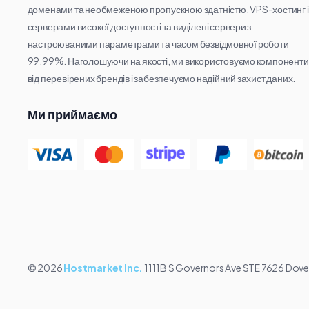
доменами та необмеженою пропускною здатністю, VPS-хостинг і
серверами високої доступності та виділені сервери з
настроюваними параметрами та часом безвідмовної роботи
99,99%. Наголошуючи на якості, ми використовуємо компоненти
від перевірених брендів і забезпечуємо надійний захист даних.
Ми приймаємо
© 2026
Hostmarket Inc.
1111B S Governors Ave STE 7626 Dover