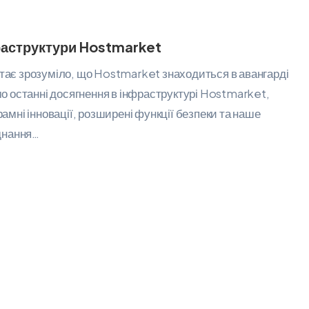
фраструктури Hostmarket
 стає зрозуміло, що Hostmarket знаходиться в авангарді
ємо останні досягнення в інфраструктурі Hostmarket,
мні інновації, розширені функції безпеки та наше
днання…