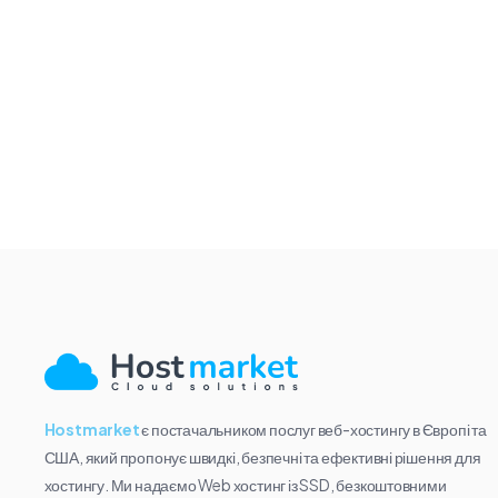
Hostmarket
є постачальником послуг веб-хостингу в Європі та
США, який пропонує швидкі, безпечні та ефективні рішення для
хостингу. Ми надаємо Web хостинг із SSD, безкоштовними