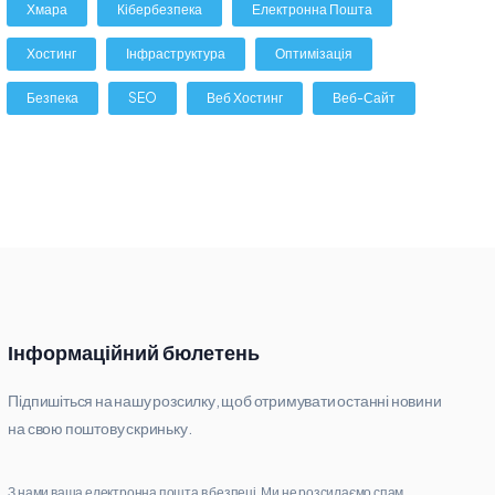
Хмара
Кібербезпека
Електронна Пошта
Хостинг
Інфраструктура
Оптимізація
Безпека
SEO
Веб Хостинг
Веб-Сайт
Інформаційний бюлетень
Підпишіться на нашу розсилку, щоб отримувати останні новини
на свою поштову скриньку.
З нами ваша електронна пошта в безпеці. Ми не розсилаємо спам.