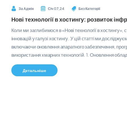
За
Адмін
Січ 07,24
Без Категорії
Нові технології в хостингу: розвиток ін
Коли ми заглибимося в «Нові технології в хостингу»,
інновацій у галузі хостингу. У цій статті ми досліджу
включаючи оновлення апаратного забезпечення, програ
використання хмарних технологій. 1. Оновлення обла
Детальніше