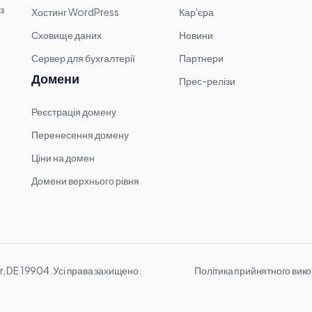
з
Хостинг WordPress
Кар'єра
Сховище даних
Новини
Сервер для бухгалтерії
Партнери
Домени
Прес-релізи
Реєстрація домену
Перенесення домену
Ціни на домен
Домени верхнього рівня
Політика прийнятного вик
, DE 19904. Усі права захищено.