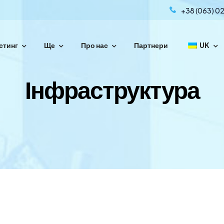
+38 (063) 02
стинг
Ще
Про нас
Партнери
UK
енесіть свій домен простими кроками.
Інфраструктура