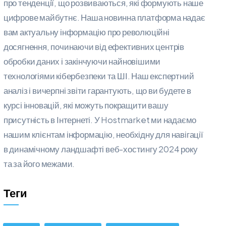
про тенденції, що розвиваються, які формують наше
цифрове майбутнє. Наша новинна платформа надає
вам актуальну інформацію про революційні
досягнення, починаючи від ефективних центрів
обробки даних і закінчуючи найновішими
технологіями кібербезпеки та ШІ. Наш експертний
аналіз і вичерпні звіти гарантують, що ви будете в
курсі інновацій, які можуть покращити вашу
присутність в Інтернеті. У Hostmarket ми надаємо
нашим клієнтам інформацію, необхідну для навігації
в динамічному ландшафті веб-хостингу 2024 року
та за його межами.
Теги