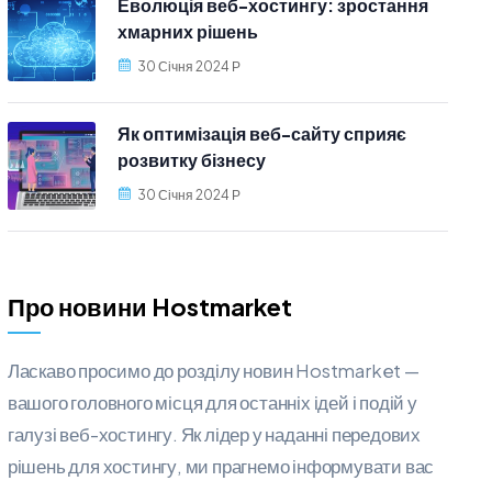
Еволюція веб-хостингу: зростання
хмарних рішень
30 Січня 2024 Р
Як оптимізація веб-сайту сприяє
розвитку бізнесу
30 Січня 2024 Р
Про новини Hostmarket
Ласкаво просимо до розділу новин Hostmarket —
вашого головного місця для останніх ідей і подій у
галузі веб-хостингу. Як лідер у наданні передових
рішень для хостингу, ми прагнемо інформувати вас