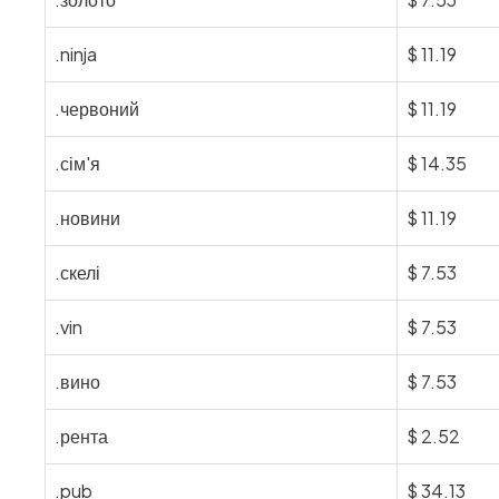
.ninja
$
11.19
.червоний
$
11.19
.сім'я
$
14.35
.новини
$
11.19
.скелі
$
7.53
.vin
$
7.53
.вино
$
7.53
.рента
$
2.52
.pub
$
34.13