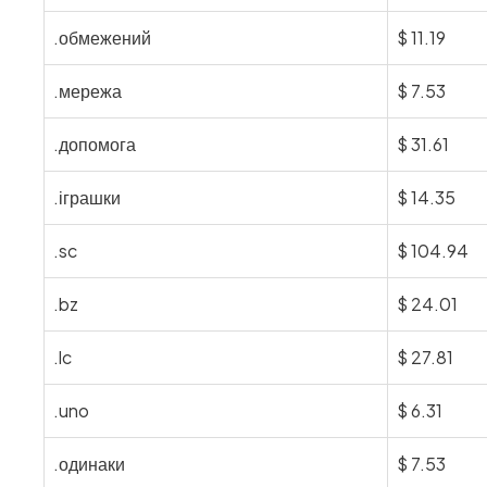
.обмежений
$
11.19
.мережа
$
7.53
.допомога
$
31.61
.іграшки
$
14.35
.sc
$
104.94
.bz
$
24.01
.lc
$
27.81
.uno
$
6.31
.одинаки
$
7.53