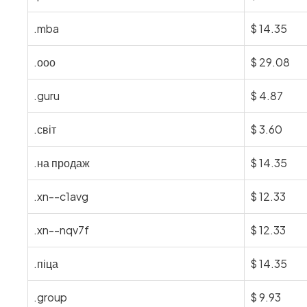
.mba
$
14.35
.ооо
$
29.08
.guru
$
4.87
.світ
$
3.60
.на продаж
$
14.35
.xn--c1avg
$
12.33
.xn--nqv7f
$
12.33
.піца
$
14.35
.group
$
9.93