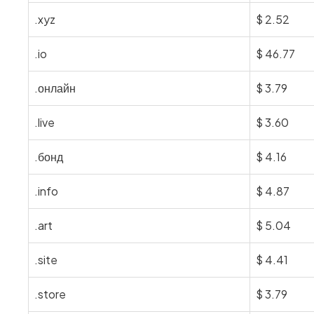
.xyz
$
2.52
.io
$
46.77
.онлайн
$
3.79
.live
$
3.60
.бонд
$
4.16
.info
$
4.87
.art
$
5.04
.site
$
4.41
.store
$
3.79