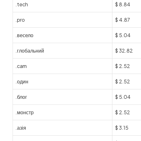
.tech
$
8.84
.pro
$
4.87
.весело
$
5.04
.глобальний
$
32.82
.cam
$
2.52
.один
$
2.52
.блог
$
5.04
.монстр
$
2.52
.азія
$
3.15