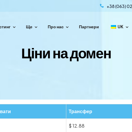
+38 (063) 02
стинг
Ще
Про нас
Партнери
UK
енесіть свій домен простими кроками.
Ціни на домен
вати
Трансфер
$
12.88