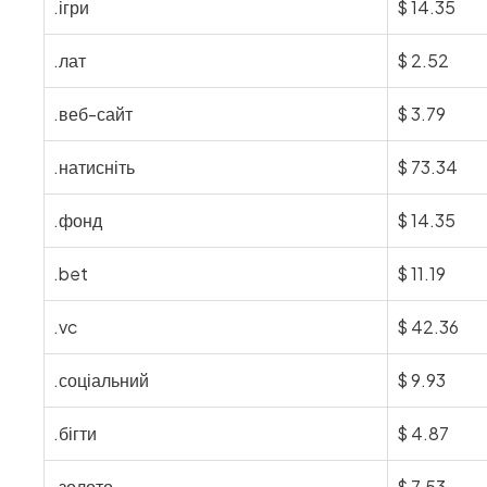
.ігри
$
14.35
.лат
$
2.52
.веб-сайт
$
3.79
.натисніть
$
73.34
.фонд
$
14.35
.bet
$
11.19
.vc
$
42.36
.соціальний
$
9.93
.бігти
$
4.87
.золото
$
7.53