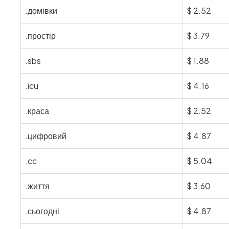
.домівки
$
2.52
.простір
$
3.79
.sbs
$
1.88
.icu
$
4.16
.краса
$
2.52
.цифровий
$
4.87
.cc
$
5.04
.життя
$
3.60
.сьогодні
$
4.87