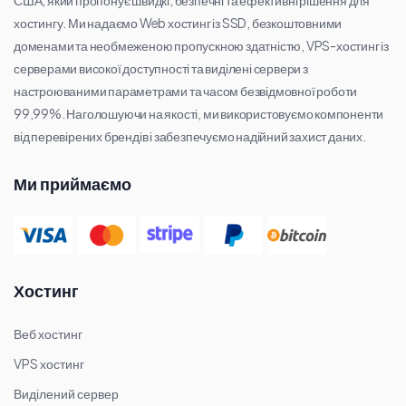
США, який пропонує швидкі, безпечні та ефективні рішення для
хостингу. Ми надаємо Web хостинг із SSD, безкоштовними
доменами та необмеженою пропускною здатністю, VPS-хостинг із
серверами високої доступності та виділені сервери з
настроюваними параметрами та часом безвідмовної роботи
99,99%. Наголошуючи на якості, ми використовуємо компоненти
від перевірених брендів і забезпечуємо надійний захист даних.
Ми приймаємо
Хостинг
Веб хостинг
VPS хостинг
Виділений сервер