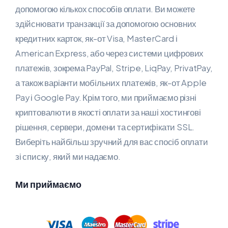
допомогою кількох способів оплати. Ви можете
здійснювати транзакції за допомогою основних
кредитних карток, як-от Visa, MasterCard і
American Express, або через системи цифрових
платежів, зокрема PayPal, Stripe, LiqPay, PrivatPay,
а також варіанти мобільних платежів, як-от Apple
Pay і Google Pay. Крім того, ми приймаємо різні
криптовалюти в якості оплати за наші хостингові
рішення, сервери, домени та сертифікати SSL.
Виберіть найбільш зручний для вас спосіб оплати
зі списку, який ми надаємо.
Ми приймаємо