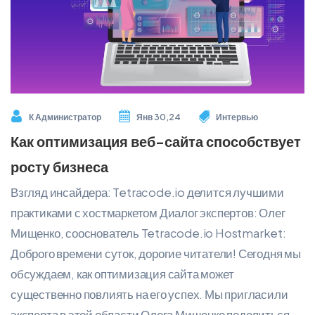
К
Администратор
Янв 30,24
Интервью
Как оптимизация веб-сайта способствует
росту бизнеса
Взгляд инсайдера: Tetracode.io делится лучшими
практиками с хостмаркетом Диалог экспертов: Олег
Мищенко, сооснователь Tetracode.io Hostmarket:
Доброго времени суток, дорогие читатели! Сегодня мы
обсуждаем, как оптимизация сайта может
существенно повлиять на его успех. Мы пригласили
эксперта в этой области Олега Мищенко поделиться